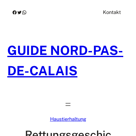
Zum
Facebook
Twitter
WhatsApp
Kontakt
Inhalt
springen
GUIDE NORD-PAS-
DE-CALAIS
Haustierhaltung
Rettungsgeschic