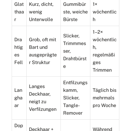
Glat
Kurz, dicht,
Gummibür
1×
thaa
wenig
ste, weiche
wöchentlic
r
Unterwolle
Bürste
h
1–2×
Slicker,
Dra
Grob, oft mit
wöchentlic
Trimmmes
htig
Bart und
h,
ser,
es
ausgeprägte
regelmäßi
Drahtbürst
Fell
r Struktur
ges
e
Trimmen
Entfilzungs
Langes
Lan
kamm,
Täglich bis
Deckhaar,
gha
Slicker,
mehrmals
neigt zu
ar
Tangle-
pro Woche
Verfilzungen
Remover
Dop
Deckhaar +
Während