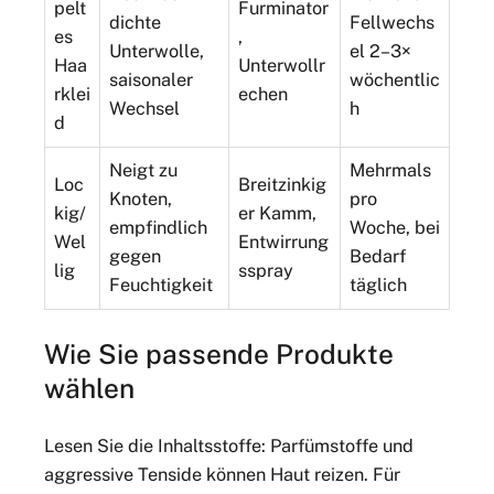
pelt
Furminator
dichte
Fellwechs
es
,
Unterwolle,
el 2–3×
Haa
Unterwollr
saisonaler
wöchentlic
rklei
echen
Wechsel
h
d
Neigt zu
Mehrmals
Loc
Breitzinkig
Knoten,
pro
kig/
er Kamm,
empfindlich
Woche, bei
Wel
Entwirrung
gegen
Bedarf
lig
sspray
Feuchtigkeit
täglich
Wie Sie passende Produkte
wählen
Lesen Sie die Inhaltsstoffe: Parfümstoffe und
aggressive Tenside können Haut reizen. Für