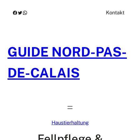
Zum
Facebook
Twitter
WhatsApp
Kontakt
Inhalt
springen
GUIDE NORD-PAS-
DE-CALAIS
Haustierhaltung
Fellpflege &