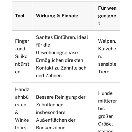
Für wen
Tool
Wirkung & Einsatz
geeigne
t
Sanftes Einführen, ideal
Finger
Welpen,
für die
- und
Kätzche
Gewöhnungsphase.
Siliko
n,
Ermöglichen direkten
nbürst
sensible
Kontakt zu Zahnfleisch
en
Tiere
und Zähnen.
Handz
Hunde
ahnbü
Bessere Reinigung der
mittlerer
rsten
Zahnflächen,
bis
&
insbesondere
großer
Winke
Außenflächen der
Größe,
lbürst
Backenzähne.
Katzen