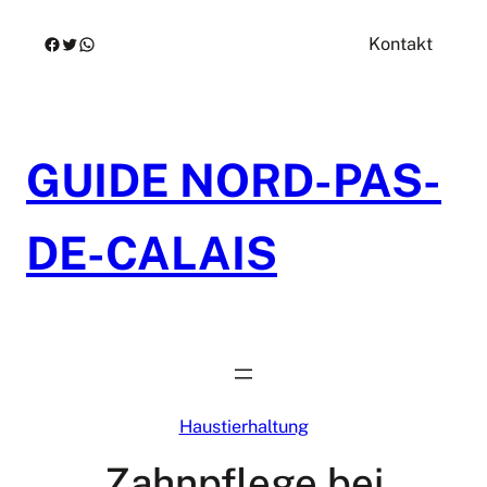
Zum
Facebook
Twitter
WhatsApp
Kontakt
Inhalt
springen
GUIDE NORD-PAS-
DE-CALAIS
Haustierhaltung
Zahnpflege bei