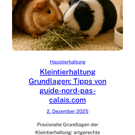
i
u
e
n
r
g
h
R
a
i
l
c
t
h
u
t
Haustierhaltung
n
l
Kleintierhaltung
g
i
Grundlagen: Tipps von
n
guide-nord-pas-
i
e
calais.com
n
2. Dezember 2025
:
T
Praxisnahe Grundlagen der
i
Kleintierhaltung: artgerechte