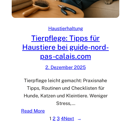
a
u
s
n
-
g
C
G
Haustierhaltung
a
r
Tierpflege: Tipps für
l
u
Haustiere bei guide-nord-
a
n
i
pas-calais.com
d
s
l
2. Dezember 2025
a
g
Tierpflege leicht gemacht: Praxisnahe
e
Tipps, Routinen und Checklisten für
n
Hunde, Katzen und Kleintiere. Weniger
:
Stress,…
T
:
Read More
i
T
1
2
3
4
Next
→
p
i