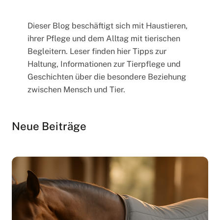
n
o
Dieser Blog beschäftigt sich mit Haustieren,
r
ihrer Pflege und dem Alltag mit tierischen
d
Begleitern. Leser finden hier Tipps zur
-
Haltung, Informationen zur Tierpflege und
p
Geschichten über die besondere Beziehung
a
zwischen Mensch und Tier.
s
-
Neue Beiträge
c
a
l
a
i
s
.
c