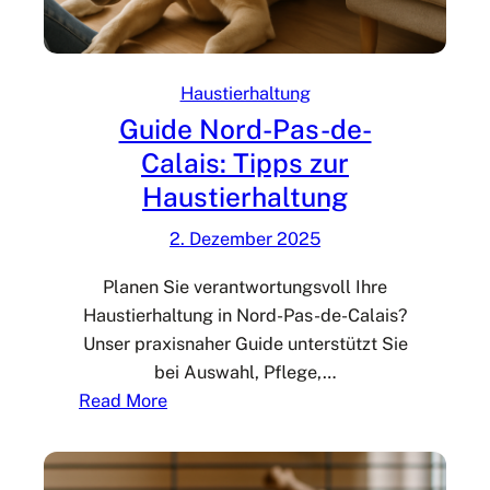
n
m
i
Haustierhaltung
t
Guide Nord-Pas-de-
H
Calais: Tipps zur
a
Haustierhaltung
u
s
2. Dezember 2025
t
i
Planen Sie verantwortungsvoll Ihre
e
Haustierhaltung in Nord-Pas-de-Calais?
r
Unser praxisnaher Guide unterstützt Sie
e
bei Auswahl, Pflege,…
n
:
Read More
–
G
G
u
u
i