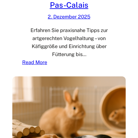
Pas-Calais
s
a
i
2. Dezember 2025
s
:
Erfahren Sie praxisnahe Tipps zur
T
artgerechten Vogelhaltung – von
i
Käfiggröße und Einrichtung über
p
Fütterung bis…
p
:
Read More
s
V
z
o
u
g
r
e
H
l
a
h
u
a
s
l
t
t