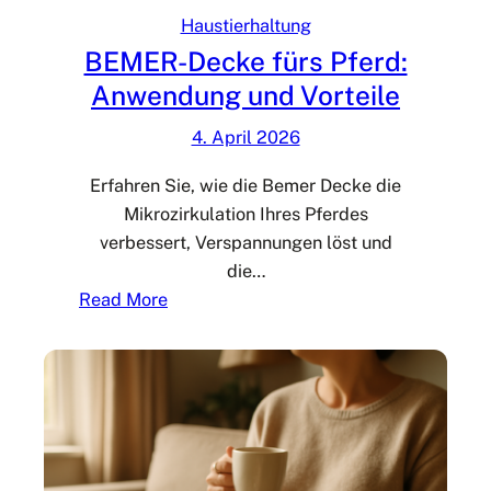
Haustierhaltung
BEMER-Decke fürs Pferd:
Anwendung und Vorteile
4. April 2026
Erfahren Sie, wie die Bemer Decke die
Mikrozirkulation Ihres Pferdes
verbessert, Verspannungen löst und
die…
:
Read More
B
E
M
E
R
-