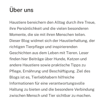
p
e
s
r
Über uns
v
p
o
f
Haustiere bereichern den Alltag durch ihre Treue,
n
l
ihre Persönlichkeit und die vielen besonderen
g
e
Momente, die sie mit ihren Menschen teilen.
u
g
Dieser Blog widmet sich der Haustierhaltung, der
i
e
richtigen Tierpflege und inspirierenden
d
:
Geschichten aus dem Leben mit Tieren. Leser
e
T
finden hier Beiträge über Hunde, Katzen und
-
i
andere Haustiere sowie praktische Tipps zu
n
p
Pflege, Ernährung und Beschäftigung. Ziel des
o
p
Blogs ist es, Tierliebhabern hilfreiche
r
s
Informationen für eine verantwortungsvolle
d
f
Haltung zu bieten und die besondere Verbindung
-
ü
zwischen Mensch und Tier sichtbar zu machen.
p
r
a