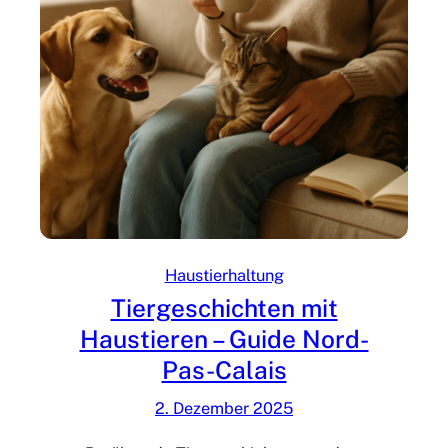
D
e
c
k
e
f
ü
r
s
P
f
Haustierhaltung
e
Tiergeschichten mit
r
Haustieren – Guide Nord-
d
Pas-Calais
:
A
2. Dezember 2025
n