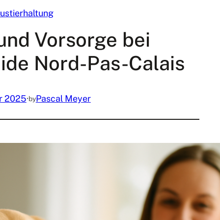
ustierhaltung
und Vorsorge bei
uide Nord-Pas-Calais
r 2025
·
Pascal Meyer
by