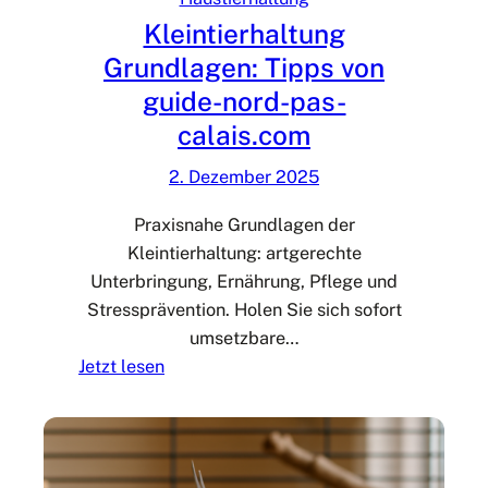
a
ü
Kleintierhaltung
i
r
Grundlagen: Tipps von
s
H
guide-nord-pas-
a
u
calais.com
s
2. Dezember 2025
t
i
Praxisnahe Grundlagen der
e
Kleintierhaltung: artgerechte
r
Unterbringung, Ernährung, Pflege und
e
Stressprävention. Holen Sie sich sofort
b
umsetzbare…
e
:
Jetzt lesen
i
K
g
l
u
e
i
i