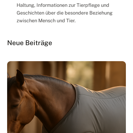
s
Haltung, Informationen zur Tierpflege und
-
Geschichten über die besondere Beziehung
C
zwischen Mensch und Tier.
a
l
Neue Beiträge
a
i
s