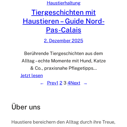
-
Haustierhaltung
-
C
Tiergeschichten mit
C
a
Haustieren – Guide Nord-
a
l
Pas-Calais
l
a
a
i
2. Dezember 2025
i
s
s
:
Berührende Tiergeschichten aus dem
T
Alltag – echte Momente mit Hund, Katze
i
& Co., praxisnahe Pflegetipps…
p
:
Jetzt lesen
p
T
←
Prev
1
2
3
4
Next
→
s
i
z
e
u
r
Über uns
r
g
H
e
Haustiere bereichern den Alltag durch ihre Treue,
a
s