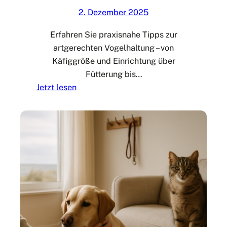
s
l
2. Dezember 2025
.
a
c
g
Erfahren Sie praxisnahe Tipps zur
o
e
artgerechten Vogelhaltung – von
m
n
Käfiggröße und Einrichtung über
:
Fütterung bis…
T
:
Jetzt lesen
i
V
p
o
p
g
s
e
v
l
o
h
n
a
g
l
u
t
i
u