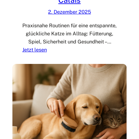
Calais
2. Dezember 2025
Praxisnahe Routinen für eine entspannte,
glückliche Katze im Alltag: Fütterung,
Spiel, Sicherheit und Gesundheit –…
:
Jetzt lesen
K
a
t
z
e
n
h
a
l
t
u