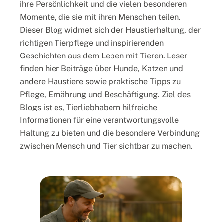
ihre Persönlichkeit und die vielen besonderen
u
c
Momente, die sie mit ihren Menschen teilen.
s
h
Dieser Blog widmet sich der Haustierhaltung, der
t
i
richtigen Tierpflege und inspirierenden
i
c
Geschichten aus dem Leben mit Tieren. Leser
e
h
finden hier Beiträge über Hunde, Katzen und
r
t
andere Haustiere sowie praktische Tipps zu
h
e
Pflege, Ernährung und Beschäftigung. Ziel des
a
n
Blogs ist es, Tierliebhabern hilfreiche
l
m
Informationen für eine verantwortungsvolle
t
i
Haltung zu bieten und die besondere Verbindung
u
t
zwischen Mensch und Tier sichtbar zu machen.
n
H
g
a
u
s
t
i