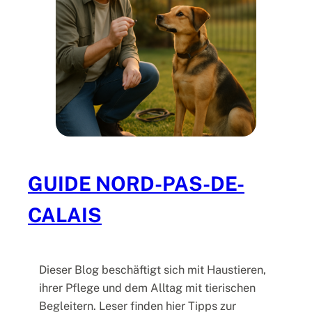
e
r
e
n
–
G
u
i
d
e
GUIDE NORD-PAS-DE-
N
CALAIS
o
r
d
-
Dieser Blog beschäftigt sich mit Haustieren,
P
ihrer Pflege und dem Alltag mit tierischen
a
Begleitern. Leser finden hier Tipps zur