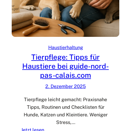
n
g
i
m
A
l
Haustierhaltung
l
Tierpflege: Tipps für
t
Haustiere bei guide-nord-
a
pas-calais.com
g
–
2. Dezember 2025
T
i
Tierpflege leicht gemacht: Praxisnahe
p
Tipps, Routinen und Checklisten für
p
Hunde, Katzen und Kleintiere. Weniger
s
Stress,…
v
:
Jetzt lesen