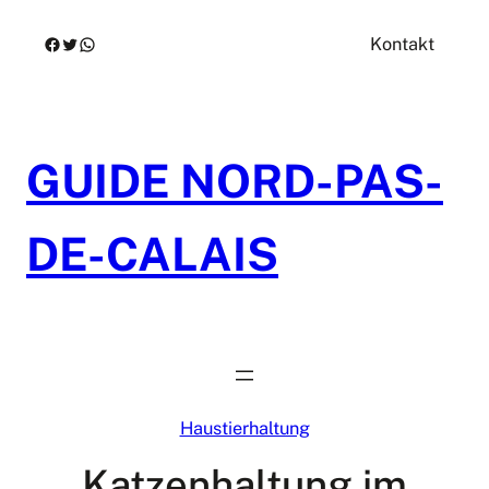
Zum
Facebook
Twitter
WhatsApp
Kontakt
Inhalt
springen
GUIDE NORD-PAS-
DE-CALAIS
Haustierhaltung
Katzenhaltung im