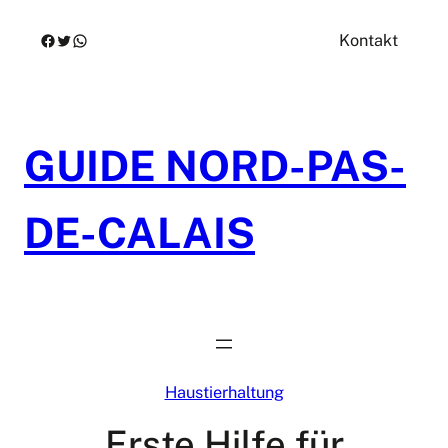
Zum
Facebook
Twitter
WhatsApp
Kontakt
Inhalt
springen
GUIDE NORD-PAS-
DE-CALAIS
Haustierhaltung
Erste Hilfe für